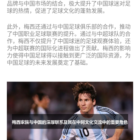
品牌与中国市场的结合，极大提升了中国球迷对足
球的热情，促进了足球文化的蓬勃发展。
此外，梅西还通过与中国足球俱乐部的合作，推动
了中国职业足球联赛的提升。通过与中超球队的合
作，梅西不仅提升了中国球迷的足球观赛体验，还
为中超联赛的国际化进程做出了贡献。梅西的影响
力使得中国足球得以接触到更广泛的国际资源，为
中国足球的未来发展奠定了基础。