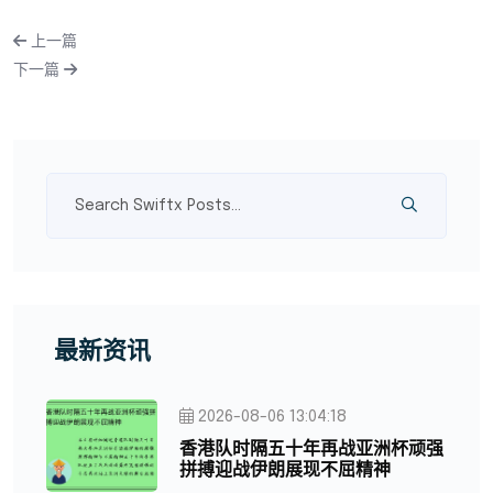
上一篇
下一篇
最新资讯
2026-08-06 13:04:18
香港队时隔五十年再战亚洲杯顽强
拼搏迎战伊朗展现不屈精神