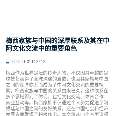
梅西家族与中国的深厚联系及其在中
阿文化交流中的重要角色
2026-01-31 14:27:10
梅西作为世界足坛的传奇人物，不仅因其卓越的足
球技艺赢得了全球球迷的爱戴，也因其家族与中国
之间的深厚联系而成为了中阿文化交流的重要桥
梁。梅西家族与中国的关系由来已久，这种联系在
多个领域得到了体现，包括文化交流、体育合作、
商业互动等。梅西家族不仅通过个人努力促进了阿
根廷与中国之间的友好关系，还在中国社会和经济
发展方面发挥了积极作用。本文将从四个方面详细