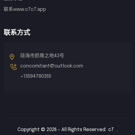
联系www.c7c7.app
联系方式
琼海市抓辱之地43号
concomitant@outlook.com
+13594780355
Copyright © 2026 - All Rights Reserved
c7
.