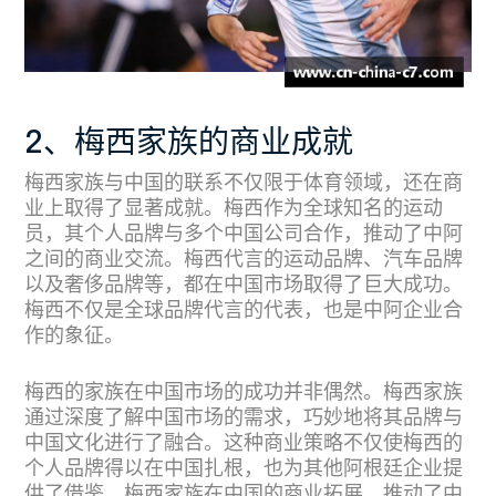
2、梅西家族的商业成就
梅西家族与中国的联系不仅限于体育领域，还在商
业上取得了显著成就。梅西作为全球知名的运动
员，其个人品牌与多个中国公司合作，推动了中阿
之间的商业交流。梅西代言的运动品牌、汽车品牌
以及奢侈品牌等，都在中国市场取得了巨大成功。
梅西不仅是全球品牌代言的代表，也是中阿企业合
作的象征。
梅西的家族在中国市场的成功并非偶然。梅西家族
通过深度了解中国市场的需求，巧妙地将其品牌与
中国文化进行了融合。这种商业策略不仅使梅西的
个人品牌得以在中国扎根，也为其他阿根廷企业提
供了借鉴。梅西家族在中国的商业拓展，推动了中