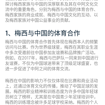
探讨梅西家族与中国的深厚联系及其在中阿文化交
流中的重要角色，分别为梅西与中国的体育合作、
梅西家族的商业成就、梅西与中国文化的互动、以
及梅西家族对中国公益事业的贡献。
1、梅西与中国的体育合作
梅西与中国的体育合作首先体现在梅西本人的频繁
访问与比赛。作为世界级球星，梅西在其职业生涯
中多次受邀前往中国参加友谊赛和品牌推广活动。
例如，在2017年，梅西与巴萨队一同来到中国进行
友谊赛，不仅为中国球迷带来了顶级足球盛宴，也
进一步促进了中阿之间的体育交流。
梅西在中国的影响力不仅仅体现在比赛和商业活动
上，还通过体育文化的传播，推动了中国足球的发
展。梅西的职业精神和训练态度为许多中国年轻球
员树立了榜样，尤其是在中国青少年足球培训中，
梅西的训练理念被许多足球学校采纳。梅西的个人