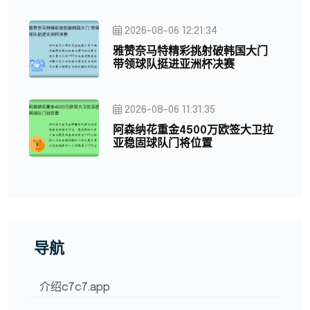
2026-08-06 12:21:34
雅赞奈马特精彩挑射破韩国大门
带领球队挺进亚洲杯决赛
2026-08-06 11:31:35
阿森纳花重金4500万欧签大卫拉
亚稳固球队门将位置
导航
介绍c7c7.app