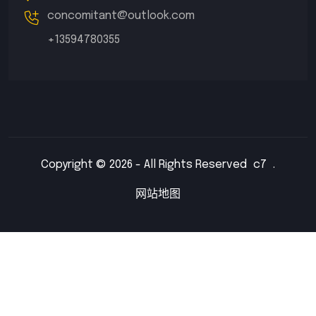
concomitant@outlook.com
+13594780355
Copyright © 2026 - All Rights Reserved
c7
.
网站地图