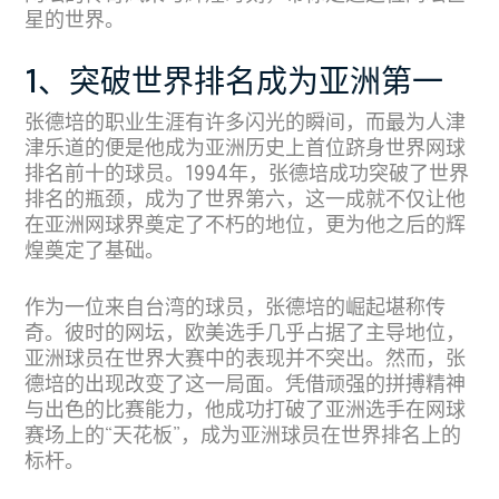
星的世界。
1、突破世界排名成为亚洲第一
张德培的职业生涯有许多闪光的瞬间，而最为人津
津乐道的便是他成为亚洲历史上首位跻身世界网球
排名前十的球员。1994年，张德培成功突破了世界
排名的瓶颈，成为了世界第六，这一成就不仅让他
在亚洲网球界奠定了不朽的地位，更为他之后的辉
煌奠定了基础。
作为一位来自台湾的球员，张德培的崛起堪称传
奇。彼时的网坛，欧美选手几乎占据了主导地位，
亚洲球员在世界大赛中的表现并不突出。然而，张
德培的出现改变了这一局面。凭借顽强的拼搏精神
与出色的比赛能力，他成功打破了亚洲选手在网球
赛场上的“天花板”，成为亚洲球员在世界排名上的
标杆。