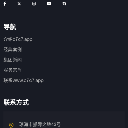
导航
介绍c7c7.app
经典案例
集团新闻
服务宗旨
联系www.c7c7.app
联系方式
琼海市抓辱之地43号