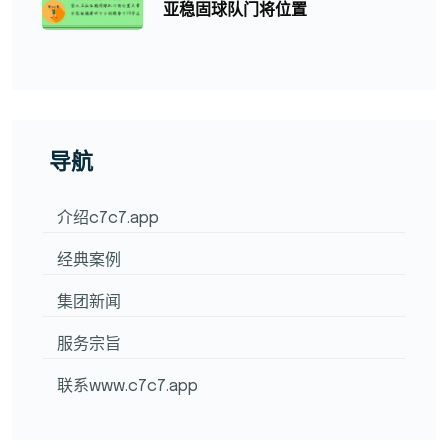
亚稳固球队门将位置
导航
介绍c7c7.app
经典案例
集团新闻
服务宗旨
联系www.c7c7.app