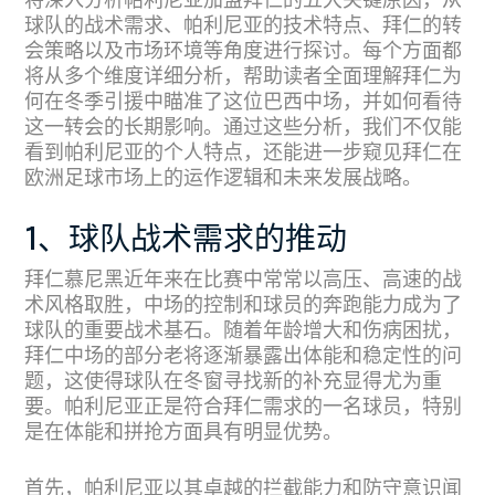
将深入分析帕利尼亚加盟拜仁的五大关键原因，从
球队的战术需求、帕利尼亚的技术特点、拜仁的转
会策略以及市场环境等角度进行探讨。每个方面都
将从多个维度详细分析，帮助读者全面理解拜仁为
何在冬季引援中瞄准了这位巴西中场，并如何看待
这一转会的长期影响。通过这些分析，我们不仅能
看到帕利尼亚的个人特点，还能进一步窥见拜仁在
欧洲足球市场上的运作逻辑和未来发展战略。
1、球队战术需求的推动
拜仁慕尼黑近年来在比赛中常常以高压、高速的战
术风格取胜，中场的控制和球员的奔跑能力成为了
球队的重要战术基石。随着年龄增大和伤病困扰，
拜仁中场的部分老将逐渐暴露出体能和稳定性的问
题，这使得球队在冬窗寻找新的补充显得尤为重
要。帕利尼亚正是符合拜仁需求的一名球员，特别
是在体能和拼抢方面具有明显优势。
首先，帕利尼亚以其卓越的拦截能力和防守意识闻