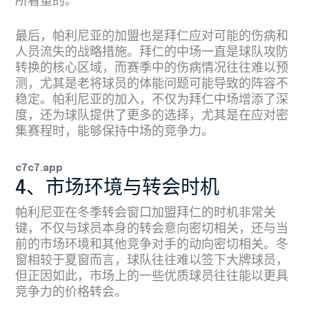
所看重的。
最后，帕利尼亚的加盟也是拜仁应对可能的伤病和
人员流失的战略措施。拜仁的中场一直是球队攻防
转换的核心区域，而赛季中的伤病情况往往难以预
测，尤其是老将球员的体能问题可能导致的阵容不
稳定。帕利尼亚的加入，不仅为拜仁中场增添了深
度，还为球队提供了更多的选择，尤其是在应对密
集赛程时，能够保持中场的竞争力。
c7c7.app
4、市场环境与转会时机
帕利尼亚在冬季转会窗口加盟拜仁的时机非常关
键，不仅与球员本身的转会意向密切相关，还与当
前的市场环境和其他竞争对手的动向密切相关。冬
窗相较于夏窗而言，球队往往难以签下大牌球员，
但正因如此，市场上的一些优质球员往往能以更具
竞争力的价格转会。