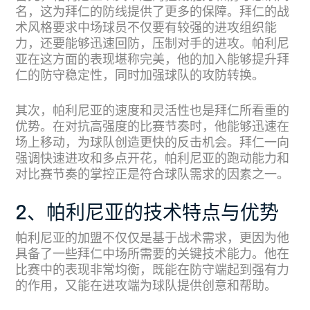
名，这为拜仁的防线提供了更多的保障。拜仁的战
术风格要求中场球员不仅要有较强的进攻组织能
力，还要能够迅速回防，压制对手的进攻。帕利尼
亚在这方面的表现堪称完美，他的加入能够提升拜
仁的防守稳定性，同时加强球队的攻防转换。
其次，帕利尼亚的速度和灵活性也是拜仁所看重的
优势。在对抗高强度的比赛节奏时，他能够迅速在
场上移动，为球队创造更快的反击机会。拜仁一向
强调快速进攻和多点开花，帕利尼亚的跑动能力和
对比赛节奏的掌控正是符合球队需求的因素之一。
2、帕利尼亚的技术特点与优势
帕利尼亚的加盟不仅仅是基于战术需求，更因为他
具备了一些拜仁中场所需要的关键技术能力。他在
比赛中的表现非常均衡，既能在防守端起到强有力
的作用，又能在进攻端为球队提供创意和帮助。