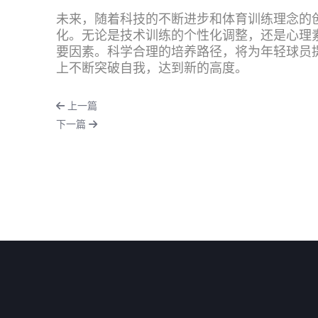
未来，随着科技的不断进步和体育训练理念的
化。无论是技术训练的个性化调整，还是心理
要因素。科学合理的培养路径，将为年轻球员
上不断突破自我，达到新的高度。
上一篇
下一篇