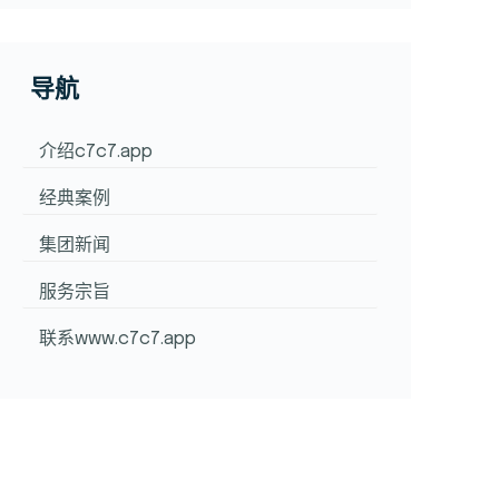
导航
介绍c7c7.app
经典案例
集团新闻
服务宗旨
联系www.c7c7.app