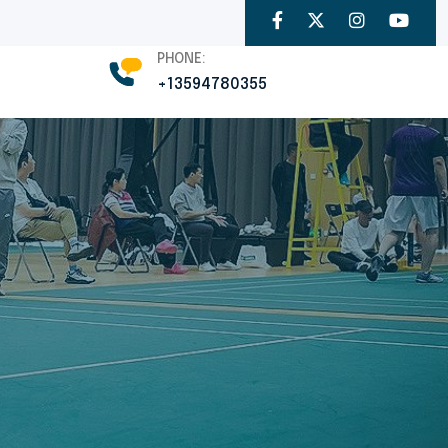
PHONE:
+13594780355