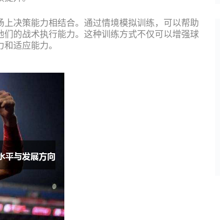
场上决策能力相结合。通过情境模拟训练，可以帮助
他们的战术执行能力。这种训练方式不仅可以增强球
力和适应能力。