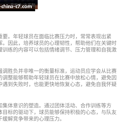
重要。年轻球员在面临比赛压力时，常常表现出紧
挥。因此，培养球员的心理韧性，帮助他们在关键时
理训练的内容可以包括情绪调节、压力管理和自我激
强调胜负并非唯一的衡量标准，运动员应学会从比赛
的调整能够帮助年轻球员在比赛中放松心情，避免因
中遇到失败时，也能更快地恢复心态，避免自我怀疑
和集体意识的塑造。通过团体活动、合作训练等方
体目标的驱动下，球员能够保持积极的心态，与队友
于缓解竞争带来的心理压力。