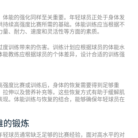
，体能的强化同样至关重要。年轻球员正处于身体发
供持续高强度比赛所需的基础。体能训练应当根据不
力量、耐力、速度和灵活性等方面的素质。
过度训练带来的伤害。训练计划应根据球员的体能水
体能教练应根据球员的个体差异，设计合适的训练强
。
高强度比赛或训练后，身体的恢复需要得到足够重
、拉伸以及营养补充等。这些恢复方式有助于缓解肌
表现。体能训练与恢复的结合，能够确保年轻球员在
维的锻炼
年轻球员通常缺乏足够的比赛经验，面对高水平的对