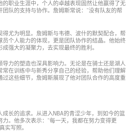
他的职业生涯中，个人的卓越表现固然让他赢得了无
开团队的支持与协作。詹姆斯常说：“没有队友的帮
现得尤为明显。詹姆斯与韦德、波什的默契配合，帮
球员个人能力的体现，更是团队协作的结晶。他始终
形成强大的凝聚力，去实现最终的胜利。
领导力的塑造也深具影响力。无论是在骑士还是湖人
常常在训练中与新秀分享自己的经验，帮助他们理解
通过这些细节，詹姆斯展现了他对团队合作的高度重
。
成长的追求。从进入NBA的青涩少年，到如今的篮
努力。他多次表示：“每一天，我都在努力变得更
的真实写照。