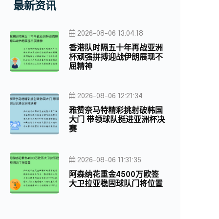
最新资讯
2026-08-06 13:04:18
香港队时隔五十年再战亚洲
杯顽强拼搏迎战伊朗展现不
屈精神
2026-08-06 12:21:34
雅赞奈马特精彩挑射破韩国
大门 带领球队挺进亚洲杯决
赛
2026-08-06 11:31:35
阿森纳花重金4500万欧签
大卫拉亚稳固球队门将位置