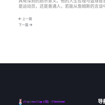
具有深刻的启示意义。他的人生哲理与篮球智
是运动员，还是普通人，若能从詹姆斯的言谈
上一篇
下一篇
导