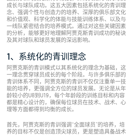
成长与球队成功。这五大因素包括系统化的青训理
念、强调个性与创造力的培养、深厚的俱乐部文化
和价值观、科学化的体能与技能训练体系、以及与
一线队紧密结合的培养模式。通过对这些关键因素
的分析，能够更好地理解阿贾克斯青训成功的秘诀
及其对球队和球员发展的深远影响。
1、系统化的青训理念
阿贾克斯的青训模式以其系统化的理念为基础，这
一理念贯穿球员成长的每个阶段。与许多俱乐部的
青训体系不同，阿贾克斯的青训不仅仅注重单一技
能的培养，更强调全方位的球员发展。无论是从年
龄较小的U8到U19，每个年龄段的训练目标和内容
都是精心设计的，确保每位球员在技术、战术、心
理等方面都得到均衡的成长。
首先，阿贾克斯的青训强调“全面球员”的培养，培
养的目标不仅是创造顶尖球员，更是塑造具备战术