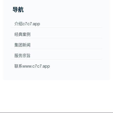
导航
介绍c7c7.app
经典案例
集团新闻
服务宗旨
联系www.c7c7.app