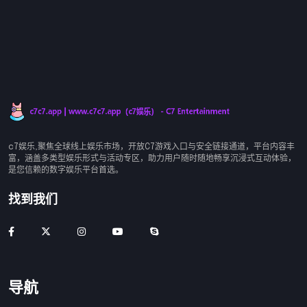
c7娱乐,聚焦全球线上娱乐市场，开放C7游戏入口与安全链接通道，平台内容丰
富，涵盖多类型娱乐形式与活动专区，助力用户随时随地畅享沉浸式互动体验，
是您信赖的数字娱乐平台首选。
找到我们
导航