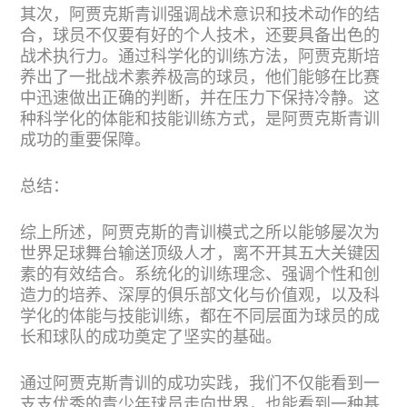
其次，阿贾克斯青训强调战术意识和技术动作的结
合，球员不仅要有好的个人技术，还要具备出色的
战术执行力。通过科学化的训练方法，阿贾克斯培
养出了一批战术素养极高的球员，他们能够在比赛
中迅速做出正确的判断，并在压力下保持冷静。这
种科学化的体能和技能训练方式，是阿贾克斯青训
成功的重要保障。
总结：
综上所述，阿贾克斯的青训模式之所以能够屡次为
世界足球舞台输送顶级人才，离不开其五大关键因
素的有效结合。系统化的训练理念、强调个性和创
造力的培养、深厚的俱乐部文化与价值观，以及科
学化的体能与技能训练，都在不同层面为球员的成
长和球队的成功奠定了坚实的基础。
通过阿贾克斯青训的成功实践，我们不仅能看到一
支支优秀的青少年球员走向世界，也能看到一种基