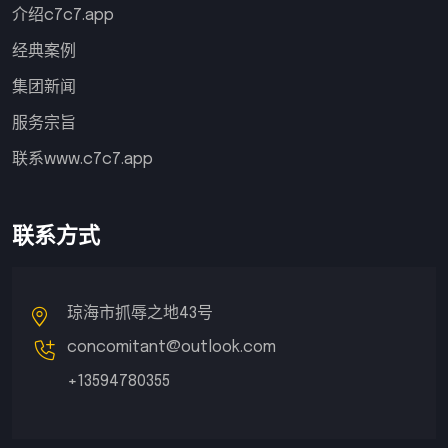
介绍c7c7.app
经典案例
集团新闻
服务宗旨
联系www.c7c7.app
联系方式
琼海市抓辱之地43号
concomitant@outlook.com
+13594780355