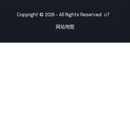
Copyright © 2026 - All Rights Reserved
c7
.
网站地图