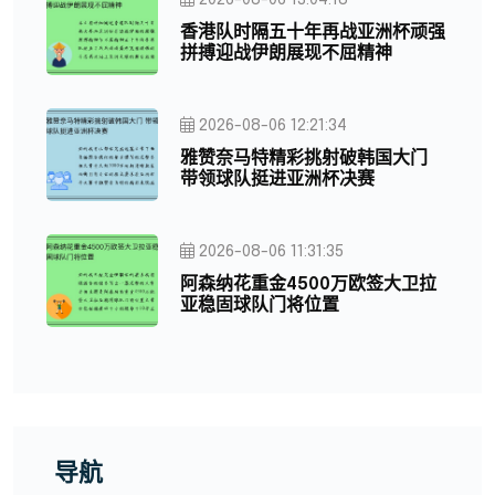
香港队时隔五十年再战亚洲杯顽强
拼搏迎战伊朗展现不屈精神
2026-08-06 12:21:34
雅赞奈马特精彩挑射破韩国大门
带领球队挺进亚洲杯决赛
2026-08-06 11:31:35
阿森纳花重金4500万欧签大卫拉
亚稳固球队门将位置
导航