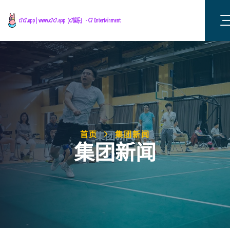
首页
集团新闻
集团新闻