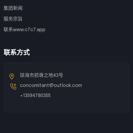
集团新闻
服务宗旨
联系www.c7c7.app
联系方式
琼海市抓辱之地43号
concomitant@outlook.com
+13594780355