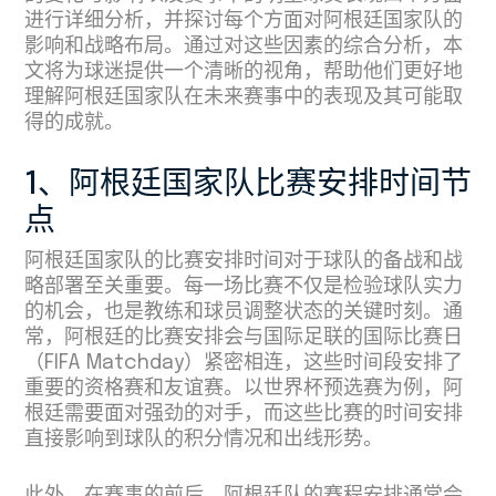
进行详细分析，并探讨每个方面对阿根廷国家队的
影响和战略布局。通过对这些因素的综合分析，本
文将为球迷提供一个清晰的视角，帮助他们更好地
理解阿根廷国家队在未来赛事中的表现及其可能取
得的成就。
1、阿根廷国家队比赛安排时间节
点
阿根廷国家队的比赛安排时间对于球队的备战和战
略部署至关重要。每一场比赛不仅是检验球队实力
的机会，也是教练和球员调整状态的关键时刻。通
常，阿根廷的比赛安排会与国际足联的国际比赛日
（FIFA Matchday）紧密相连，这些时间段安排了
重要的资格赛和友谊赛。以世界杯预选赛为例，阿
根廷需要面对强劲的对手，而这些比赛的时间安排
直接影响到球队的积分情况和出线形势。