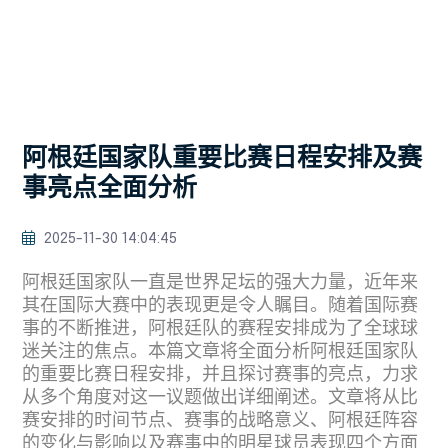
阿根廷国家队重要比赛日程安排及赛
事亮点全面分析
2025-11-30 14:04:45
阿根廷国家队一直是世界足坛的强大力量，近年来
其在国际大赛中的表现更是令人瞩目。随着国际赛
事的不断推进，阿根廷队的赛程安排成为了全球球
迷关注的焦点。本篇文章将全面分析阿根廷国家队
的重要比赛日程安排，并且探讨赛事的亮点，力求
从多个角度对这一议题做出详细阐述。文章将从比
赛安排的时间节点、赛事的战略意义、阿根廷阵容
的变化与影响以及赛事中的明星球员表现四个方面