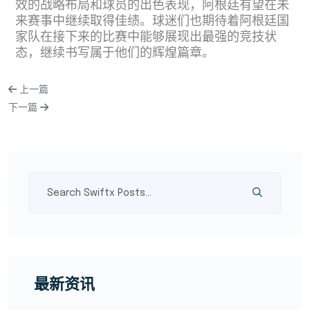
效的战略布局和球员的出色表现，阿根廷有望在未
来赛事中继续取得佳绩。球迷们也期待着阿根廷国
家队在接下来的比赛中能够展现出最强的竞技状
态，继续书写属于他们的辉煌篇章。
上一篇
下一篇
最新资讯