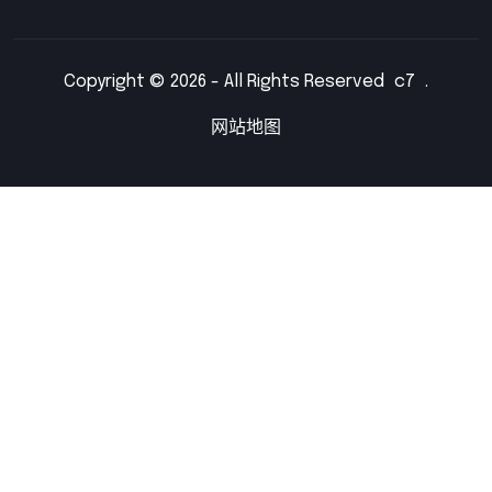
Copyright © 2026 - All Rights Reserved
c7
.
网站地图