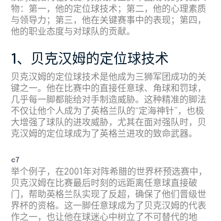
物：第一，他的定位球技术；第二，他的心理素质
与领导力；第三，他在关键赛事中的表现；第四，
他的职业态度与对球队的贡献。
1、贝克汉姆的定位球技术
贝克汉姆的定位球技术是他成为三狮军团成功的关
键之一。他在比赛中的直接任意球、角球和罚球，
几乎每一脚都能给对手制造威胁。这种精准的脚法
不仅让他个人成为了英格兰队的“定海神针”，也极
大增强了球队的进攻威胁，尤其在面对强队时，贝
克汉姆的定位球成为了英格兰进攻的致命武器。
c7
举个例子，在2001年对阵希腊的世界杯预选赛中，
贝克汉姆在比赛最后时刻的远距离任意球直接破
门，帮助英格兰队实现了反超，确保了他们晋级世
界杯的资格。这一脚任意球成为了贝克汉姆的代表
作之一，也让他在球迷心中树立了不可替代的地