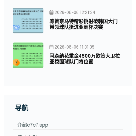
2026-08-06 12:21:34
雅赞奈马特精彩挑射破韩国大门
带领球队挺进亚洲杯决赛
2026-08-06 11:31:35
阿森纳花重金4500万欧签大卫拉
亚稳固球队门将位置
导航
介绍c7c7.app