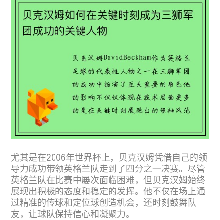
尤其是在2006年世界杯上，贝克汉姆凭借自己的领
导力成功带领英格兰队走到了四分之一决赛。尽管
英格兰队在比赛中屡次面临困难，但贝克汉姆始终
展现出积极的态度和稳定的发挥。他不仅在场上通
过精准的传球和定位球创造机会，还时刻鼓舞队
友，让球队保持信心和凝聚力。