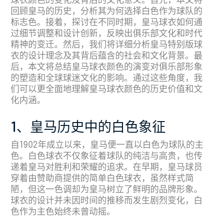
球衣颜色的变化及背后的文化意义。首先，本文将
回顾皇马的历史，分析其为何选择白色作为球队的
标志色。接着，探讨在不同时期，皇马球衣如何通
过细节调整和设计创新，反映出俱乐部文化和时代
精神的变迁。然后，我们将详细分析皇马特别版球
衣的设计理念及其背后蕴含的社会和文化背景。最
后，本文将总结皇马球衣颜色的演变对俱乐部形象
的塑造和全球球迷文化的影响。通过这些角度，我
们可以更全面地理解皇马球衣颜色的历史价值和文
化内涵。
1、皇马历史中的白色象征
自1902年成立以来，皇马便一直以白色为球队的主
色。白色球衣不仅象征着球队的纯洁与高贵，也传
递着皇马对胜利和荣耀的追求。在早期，皇马球员
穿着由赞助商提供的简单白色球衣，虽然样式简
陋，但这一色调却为皇马树立了鲜明的品牌形象。
球衣的设计并未因时间的推移而发生剧烈变化，白
色作为主色始终未曾动摇。