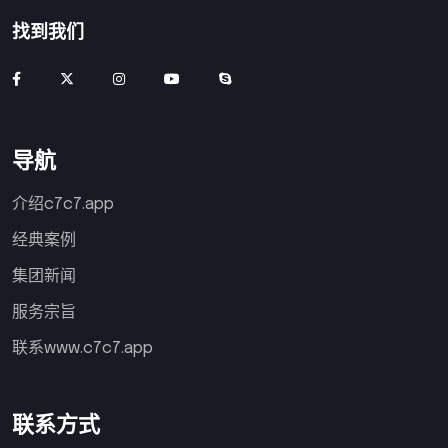
找到我们
导航
介绍c7c7.app
经典案例
集团新闻
服务宗旨
联系www.c7c7.app
联系方式