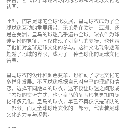
装备，它代表了球迷对球队的忠诚和对足球文化的
认同。
此外，随着足球的全球化发展，皇马球衣成为了全
球球迷互动的重要纽带。无论是在欧洲、亚洲，还
是在美洲，皇马的球迷几乎遍布全球。球衣作为球
迷身份的象征，不仅体现了对皇马的支持，也代表
了他们对全球足球文化的参与。这种文化现象逐渐
超越了地域的界限，成为了一种全球化的足球文化
符号。
皇马球衣的设计和颜色变革，也推动了球迷文化的
多样化发展。不同球迷根据自己对皇马的理解和情
感，选择不同版本的球衣，这不仅让球迷之间形成
了独特的交流方式，也让皇马的品牌形象更加国际
化和多元化。皇马的球衣，早已不再仅仅是球队的
一部分，而是全球球迷文化的一部分，代表着足球
文化的力量与凝聚。