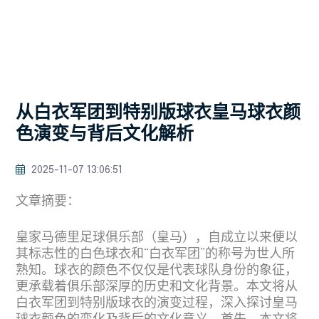
从白衣军团到特别版球衣皇马球衣颜
色演变与背后文化解析
2025-11-07 13:06:51
文章摘要：
皇家马德里足球俱乐部（皇马），自成立以来便以
其标志性的白色球衣和“白衣军团”的称号为世人所
熟知。球衣的颜色不仅仅是代表球队身份的象征，
更承载着俱乐部深厚的历史和文化背景。本文将从
白衣军团到特别版球衣的演变过程，深入探讨皇马