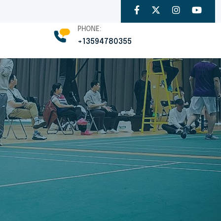
PHONE:
+13594780355