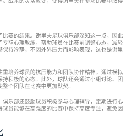
率。战术的灵活应变，使得谢里夫在多场比赛中取得
了比赛的结果。谢里夫足球俱乐部深知这一点，因此
了专职心理教练，帮助球员在比赛前调整心态，减轻
够保持冷静，不因外界压力而影响表现，这也是谢里
注重培养球员的抗压能力和团队协作精神。通过模拟
保持积极的心态。此外，球队还会通过小组讨论、团
使整个团队在比赛中更加默契。
，俱乐部还鼓励球员积极参与心理辅导，定期进行心
得球员能够在高强度的比赛中保持高度专注，避免因
化