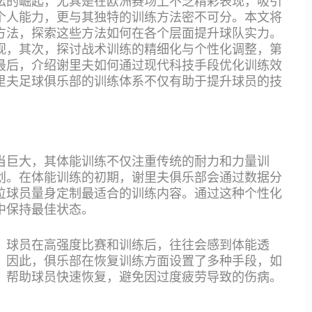
坛的崛起，尤其是在欧洲赛场上不乏精彩表现，吸引
个人能力，更与其独特的训练方法密不可分。本文将
方法，探索这些方法如何在各个层面提升球队实力。
视，其次，探讨战术训练的精细化与个性化调整，第
最后，介绍谢里夫如何通过现代科技手段优化训练效
里夫足球俱乐部的训练体系不仅有助于提升球员的技
当巨大，其体能训练不仅注重传统的耐力和力量训
划。在体能训练的初期，谢里夫俱乐部会通过数据分
位球员量身定制最适合的训练内容。通过这种个性化
中保持最佳状态。
。球员在高强度比赛和训练后，往往会感到体能透
。因此，俱乐部在恢复训练方面设置了多种手段，如
，帮助球员快速恢复，避免因过度疲劳导致的伤病。