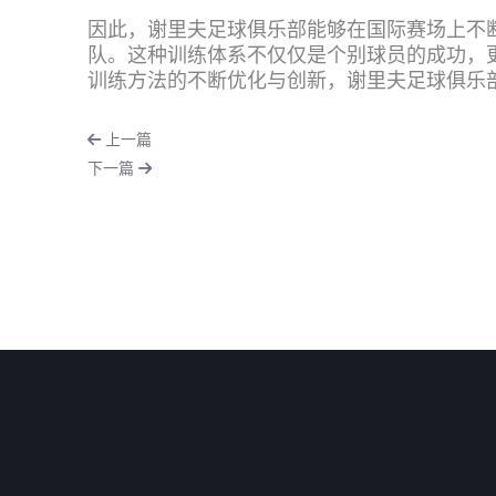
因此，谢里夫足球俱乐部能够在国际赛场上不
队。这种训练体系不仅仅是个别球员的成功，
训练方法的不断优化与创新，谢里夫足球俱乐
上一篇
下一篇