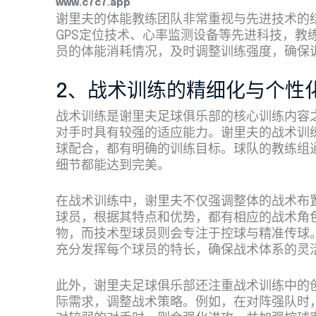
www.c7c7.app
谢里夫的体能教练团队非常重视与先进技术的
GPS定位技术、心率监测设备等先进科技，教
员的体能消耗情况，及时调整训练强度，确保
2、战术训练的精细化与个性
战术训练是谢里夫足球俱乐部的核心训练内容
对手时具有较强的适应能力。谢里夫的战术训
球配合，都有明确的训练目标。球队的教练组
细节都能达到完美。
在战术训练中，谢里夫不仅强调整体的战术布
球员，根据其特点和优势，都有相应的战术角
物，而技术型球员则会专注于控球与精准传球
充分发挥每个球员的特长，确保战术体系的灵
此外，谢里夫足球俱乐部还注重战术训练中的
际需求，调整战术策略。例如，在对阵强队时