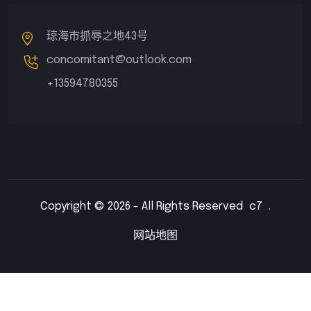
琼海市抓辱之地43号
concomitant@outlook.com
+13594780355
Copyright © 2026 - All Rights Reserved
c7
.
网站地图