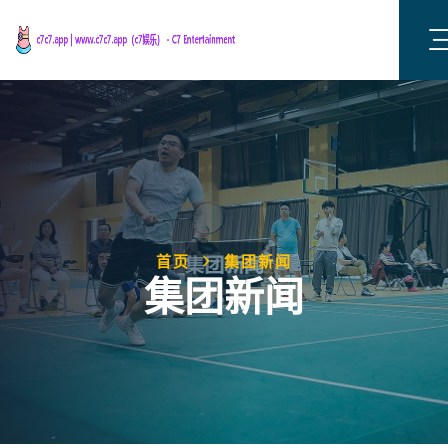
首页
集团新闻
集团新闻