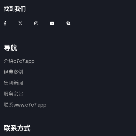
找到我们
导航
介绍c7c7.app
经典案例
集团新闻
服务宗旨
联系www.c7c7.app
联系方式