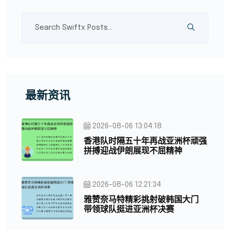
最新资讯
2026-08-06 13:04:18
香港队时隔五十年再战亚洲杯顽强
拼搏迎战伊朗展现不屈精神
2026-08-06 12:21:34
雅赞奈马特精彩挑射破韩国大门
带领球队挺进亚洲杯决赛