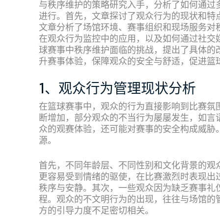
与秩序维护的策略研究入手，分析了如何通过
进行。首先，文章探讨了观众行为的现状和特
文章分析了场馆环境、赛事组织和现场服务对
在观众行为监控中的应用，以及如何通过社交
球赛事中秩序维护面临的挑战，提出了具体的
升赛事体验，保障观众的安全与舒适，促进篮
1、观众行为管理现状分析
在篮球赛事中，观众的行为直接影响到比赛氛
断增加，部分观众的不当行为屡屡发生，如言
众的观赛体验，还可能对赛事的安全构成威胁
源。
首先，不同年龄层、不同性别和文化背景的观
更容易受到情绪的驱使，在比赛激烈时表现出
秩序与安静。其次，一些观众因为缺乏赛事礼
程。观众的不文明行为的出现，往往与场馆的
方的引导力度不足密切相关。