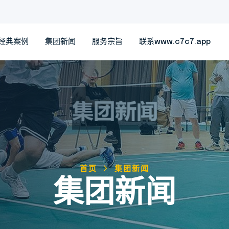
经典案例
集团新闻
服务宗旨
联系www.c7c7.app
首页
集团新闻
集团新闻