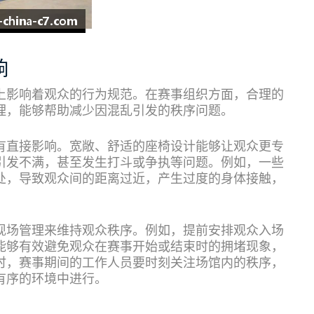
响
上影响着观众的行为规范。在赛事组织方面，合理的
理，能够帮助减少因混乱引发的秩序问题。
有直接影响。宽敞、舒适的座椅设计能够让观众更专
引发不满，甚至发生打斗或争执等问题。例如，一些
处，导致观众间的距离过近，产生过度的身体接触，
现场管理来维持观众秩序。例如，提前安排观众入场
能够有效避免观众在赛事开始或结束时的拥堵现象，
时，赛事期间的工作人员要时刻关注场馆内的秩序，
有序的环境中进行。