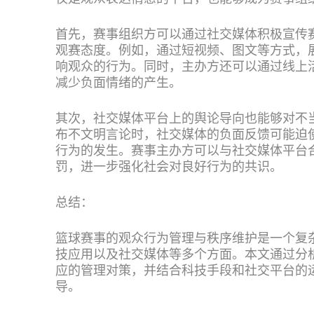
首先，赛事组织方可以通过社交媒体积极宣传
观赛态度。例如，通过短视频、图文等方式，
响观众的行为。同时，主办方还可以通过线上
减少负面情绪的产生。
其次，社交媒体平台上的舆论导向也能够对不
布不文明言论时，社交媒体的负面反馈可能迫
行为的发生。赛事主办方可以与社交媒体平台
罚，进一步强化社会对良好行为的共识。
总结：
篮球赛事的观众行为管理与秩序维护是一个复
技应用以及社交媒体等多个方面。本文通过分
应的管理对策，并结合科技手段和社交平台的
导。