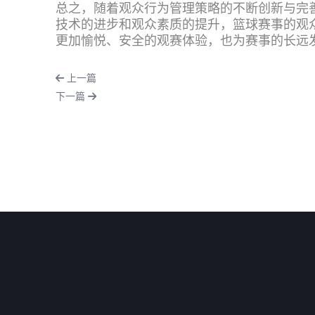
总之，随着观众行为管理策略的不断创新与完
技术的进步和观众素质的提升，篮球赛事的观
更加愉悦、安全的观赛体验，也为赛事的长远
上一篇
下一篇