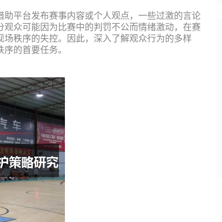
借助平台发布赛事内容或个人观点，一些过激的言论
分观众可能因为比赛中的判罚不公而情绪激动，在赛
现场秩序的失控。因此，深入了解观众行为的多样
秩序的首要任务。