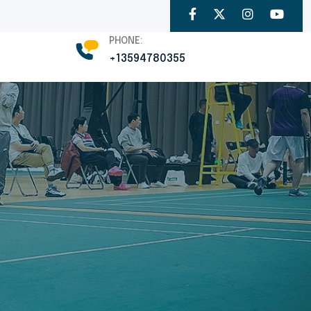
PHONE:
+13594780355