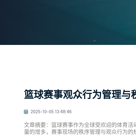
篮球赛事观众行为管理与
2025-10-05 13:48:46
文章摘要：篮球赛事作为全球受欢迎的体育活
量的增多，赛事现场的秩序管理与观众行为的