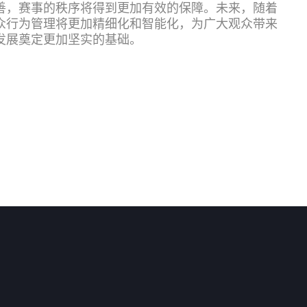
善，赛事的秩序将得到更加有效的保障。未来，随着
众行为管理将更加精细化和智能化，为广大观众带来
发展奠定更加坚实的基础。