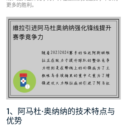
更多的胜利。
1、阿马杜·奥纳纳的技术特点与
优势