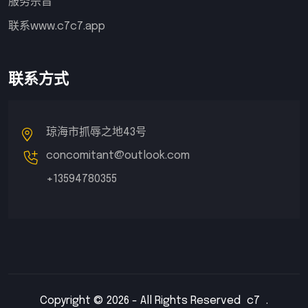
服务宗旨
联系www.c7c7.app
联系方式
琼海市抓辱之地43号
concomitant@outlook.com
+13594780355
Copyright © 2026 - All Rights Reserved
c7
.