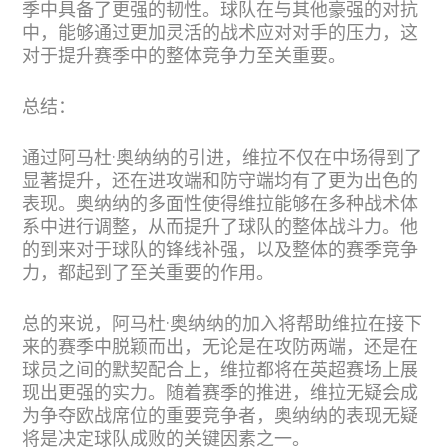
季中具备了更强的韧性。球队在与其他豪强的对抗
中，能够通过更加灵活的战术应对对手的压力，这
对于提升赛季中的整体竞争力至关重要。
总结：
通过阿马杜·奥纳纳的引进，维拉不仅在中场得到了
显著提升，还在进攻端和防守端均有了更为出色的
表现。奥纳纳的多面性使得维拉能够在多种战术体
系中进行调整，从而提升了球队的整体战斗力。他
的到来对于球队的锋线补强，以及整体的赛季竞争
力，都起到了至关重要的作用。
总的来说，阿马杜·奥纳纳的加入将帮助维拉在接下
来的赛季中脱颖而出，无论是在攻防两端，还是在
球员之间的默契配合上，维拉都将在英超赛场上展
现出更强的实力。随着赛季的推进，维拉无疑会成
为争夺欧战席位的重要竞争者，奥纳纳的表现无疑
将是决定球队成败的关键因素之一。