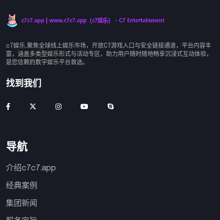
c7娱乐,聚焦全球线上娱乐市场，开放C7游戏入口与安全链接通道，平台内容丰
富，涵盖多类型娱乐形式与活动专区，助力用户随时随地畅享沉浸式互动体验，
是您信赖的数字娱乐平台首选。
找到我们
导航
介绍c7c7.app
经典案例
集团新闻