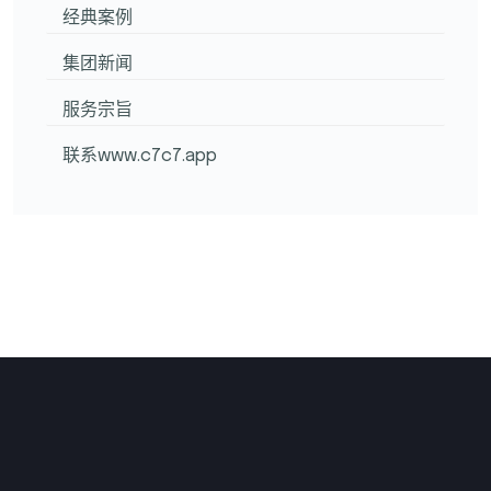
经典案例
集团新闻
服务宗旨
联系www.c7c7.app