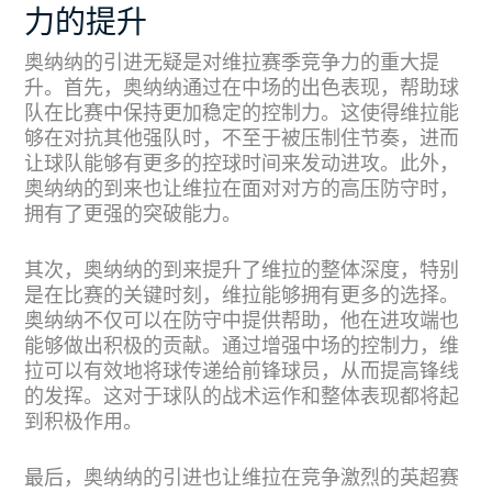
力的提升
奥纳纳的引进无疑是对维拉赛季竞争力的重大提
升。首先，奥纳纳通过在中场的出色表现，帮助球
队在比赛中保持更加稳定的控制力。这使得维拉能
够在对抗其他强队时，不至于被压制住节奏，进而
让球队能够有更多的控球时间来发动进攻。此外，
奥纳纳的到来也让维拉在面对对方的高压防守时，
拥有了更强的突破能力。
其次，奥纳纳的到来提升了维拉的整体深度，特别
是在比赛的关键时刻，维拉能够拥有更多的选择。
奥纳纳不仅可以在防守中提供帮助，他在进攻端也
能够做出积极的贡献。通过增强中场的控制力，维
拉可以有效地将球传递给前锋球员，从而提高锋线
的发挥。这对于球队的战术运作和整体表现都将起
到积极作用。
最后，奥纳纳的引进也让维拉在竞争激烈的英超赛