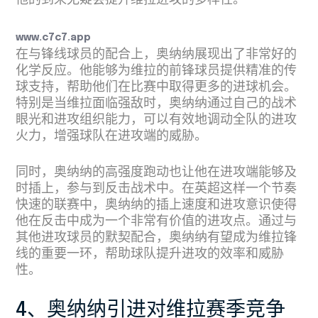
他的到来无疑会提升维拉进攻的多样性。
www.c7c7.app
在与锋线球员的配合上，奥纳纳展现出了非常好的
化学反应。他能够为维拉的前锋球员提供精准的传
球支持，帮助他们在比赛中取得更多的进球机会。
特别是当维拉面临强敌时，奥纳纳通过自己的战术
眼光和进攻组织能力，可以有效地调动全队的进攻
火力，增强球队在进攻端的威胁。
同时，奥纳纳的高强度跑动也让他在进攻端能够及
时插上，参与到反击战术中。在英超这样一个节奏
快速的联赛中，奥纳纳的插上速度和进攻意识使得
他在反击中成为一个非常有价值的进攻点。通过与
其他进攻球员的默契配合，奥纳纳有望成为维拉锋
线的重要一环，帮助球队提升进攻的效率和威胁
性。
4、奥纳纳引进对维拉赛季竞争