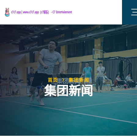
首页
集团新闻
集团新闻