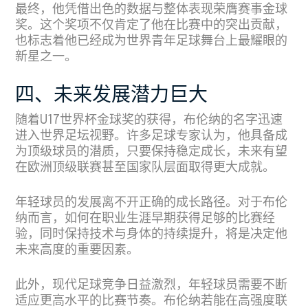
最终，他凭借出色的数据与整体表现荣膺赛事金球
奖。这个奖项不仅肯定了他在比赛中的突出贡献，
也标志着他已经成为世界青年足球舞台上最耀眼的
新星之一。
四、未来发展潜力巨大
随着U17世界杯金球奖的获得，布伦纳的名字迅速
进入世界足坛视野。许多足球专家认为，他具备成
为顶级球员的潜质，只要保持稳定成长，未来有望
在欧洲顶级联赛甚至国家队层面取得更大成就。
年轻球员的发展离不开正确的成长路径。对于布伦
纳而言，如何在职业生涯早期获得足够的比赛经
验，同时保持技术与身体的持续提升，将是决定他
未来高度的重要因素。
此外，现代足球竞争日益激烈，年轻球员需要不断
适应更高水平的比赛节奏。布伦纳若能在高强度联