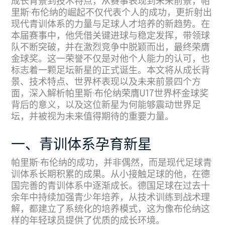
成长背景到技术特点，从赛事表现到未来前景，帕
里斯·布伦纳的崛起不仅代表个人的成功，更折射出
现代青训体系的力量与足球人才培养的新趋势。在
本届赛事中，他凭借关键进球与稳定发挥，带领球
队不断突破，并在激烈竞争中脱颖而出，最终荣膺
金球奖。这一荣誉不仅是对他个人能力的认可，也
标志着一颗足坛新星的正式诞生。本文将从成长背
景、技术特点、世界杯表现以及未来前景四个方
面，深入解析帕里斯·布伦纳荣膺U17世界杯金球奖
背后的意义，以及这位新星为何能够震动世界足
坛，并被视为未来值得期待的重要力量。
一、青训体系孕育新星
帕里斯·布伦纳的成功，并非偶然，而是现代足球青
训体系长期积累的成果。从小接触足球的他，在德
国完善的青训体系中逐渐成长。德国足球在过去十
余年中持续加强青少年培养，从技术训练到战术理
解，都建立了系统化的培养模式，这为像布伦纳这
样的年轻球员提供了优质的成长环境。