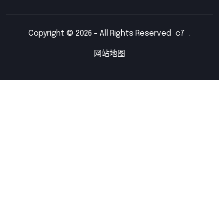
Copyright © 2026 - All Rights Reserved
c7
.
网站地图