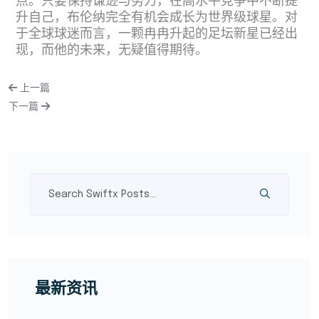
点。只要保持谦逊与努力，在高水平竞争中不断提
升自己，布伦纳完全有机会成长为世界级球星。对
于全球球迷而言，一颗冉冉升起的足坛新星已经出
现，而他的未来，无疑值得期待。
上一篇
下一篇
最新资讯