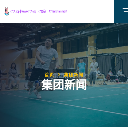
首页
集团新闻
集团新闻