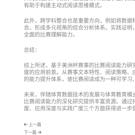
有助于构建主动式阅读思维模式。
此外，跨学科整合也是重要方向，例如将数据
合，形成多元视角的综合分析体系。实践证明
全面的比赛理解能力。
总结：
综上所述，基于美洲杯赛事的比赛阅读能力研
度的应用前景。从赛事文本特性、阅读策略、
的能力提升体系，使比赛阅读成为一种可学习
未来，伴随体育数据技术的发展与体育教育模
比赛阅读能力的深化研究提供丰富资源。通过
度、应用深度与实践广度三个方面获得进一步
上一篇
下一篇