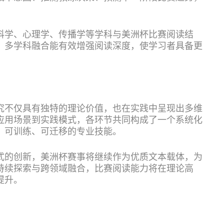
科学、心理学、传播学等学科与美洲杯比赛阅读结
，多学科融合能有效增强阅读深度，使学习者具备更
究不仅具有独特的理论价值，也在实践中呈现出多维
应用场景到实践模式，各环节共同构成了一个系统化
、可训练、可迁移的专业技能。
式的创新，美洲杯赛事将继续作为优质文本载体，为
持续探索与跨领域融合，比赛阅读能力将在理论高
提升。