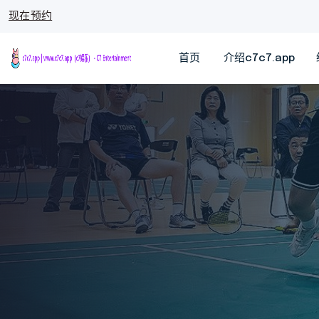
现在预约
首页
介绍c7c7.app