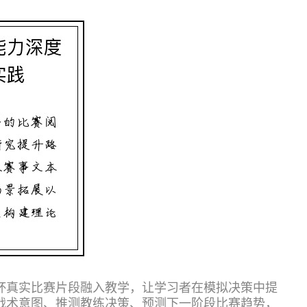
杯真实比赛片段融入教学，让学习者在模拟决策中提
战术意图、推测教练决策、预测下一阶段比赛趋势，