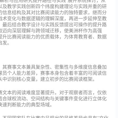
解析与应用研究提升路径与实践”展开系统探讨，从
以及教学实践创新四个纬度构建理论与实践并重的研
的信息结构及其对比赛阅读能力的独特要求，继而分
战术变化与数据逻辑的理解深度，再进一步延伸至教
，最后结合教学设计与实践反馈提出可操作的提升路
取迈向深层理解与跨领域迁移，使美洲杯作为高强
提升比赛阅读能力的优质载体，为体育教育者、数据
启发。
，其赛事文本兼具复杂性、密集性与多维度信息叠加
球员个人能力差异，赛事本身包含着丰富的可阅读信
从中识别核心变量，建立初步的比赛阅读框架。
赛文本的阅读难度显著提升。对于观察者而言，仅依
结合球权流动、空间结构与关键事件变化进行立体化
快速判断能力的典型场域。