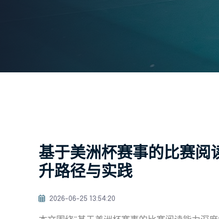
基于美洲杯赛事的比赛阅
升路径与实践
2026-06-25 13:54:20