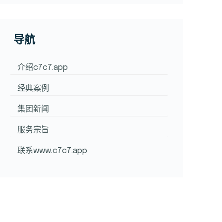
导航
介绍c7c7.app
经典案例
集团新闻
服务宗旨
联系www.c7c7.app