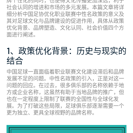
牌个性化的同时，也使得文化传播更加深远，利于
社会认同的增进和市场的多元发展。本篇文章将详
细分析中国足协优化职业联赛中性名政策的意义及
其对足球文化与品牌建设的促进作用，具体从政策
优化背景、品牌塑造、文化认同、社会价值四个方
面进行阐述。
1、政策优化背景：历史与现实的
结合
中国足球一直面临着职业联赛文化建设滞后和品牌
发展不足的问题。中性名政策的引入，正是对这一
问题的回应。在过去，很多俱乐部的名称依赖于地
方或企业名称，这虽然有助于当地品牌的推广，但
也在一定程度上限制了联赛的全国性与全球化发
展。为了打破这些局限，足球俱乐部逐渐需要一个
更为独立、更具全球视野的品牌名称。