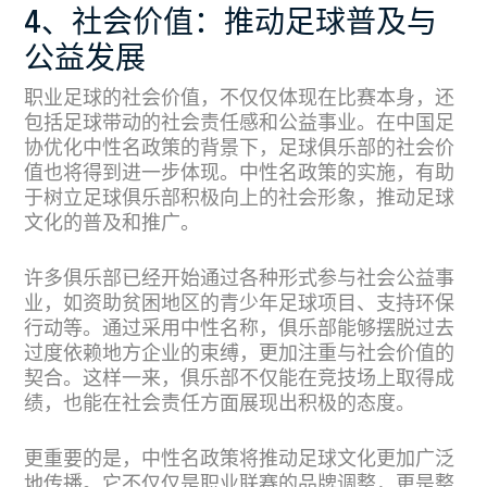
4、社会价值：推动足球普及与
公益发展
职业足球的社会价值，不仅仅体现在比赛本身，还
包括足球带动的社会责任感和公益事业。在中国足
协优化中性名政策的背景下，足球俱乐部的社会价
值也将得到进一步体现。中性名政策的实施，有助
于树立足球俱乐部积极向上的社会形象，推动足球
文化的普及和推广。
许多俱乐部已经开始通过各种形式参与社会公益事
业，如资助贫困地区的青少年足球项目、支持环保
行动等。通过采用中性名称，俱乐部能够摆脱过去
过度依赖地方企业的束缚，更加注重与社会价值的
契合。这样一来，俱乐部不仅能在竞技场上取得成
绩，也能在社会责任方面展现出积极的态度。
更重要的是，中性名政策将推动足球文化更加广泛
地传播。它不仅仅是职业联赛的品牌调整，更是整