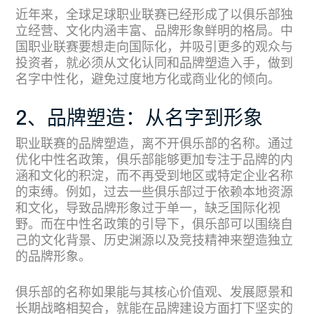
近年来，全球足球职业联赛已经形成了以俱乐部独
立经营、文化内涵丰富、品牌形象鲜明的格局。中
国职业联赛要想走向国际化，并吸引更多的观众与
投资者，就必须从文化认同和品牌塑造入手，做到
名字中性化，避免过度地方化或商业化的倾向。
2、品牌塑造：从名字到形象
职业联赛的品牌塑造，离不开俱乐部的名称。通过
优化中性名政策，俱乐部能够更加专注于品牌的内
涵和文化的积淀，而不再受到地区或特定企业名称
的束缚。例如，过去一些俱乐部过于依赖本地资源
和文化，导致品牌形象过于单一，缺乏国际化视
野。而在中性名政策的引导下，俱乐部可以围绕自
己的文化背景、历史渊源以及竞技精神来塑造独立
的品牌形象。
俱乐部的名称如果能与其核心价值观、发展愿景和
长期战略相契合，就能在品牌建设方面打下坚实的