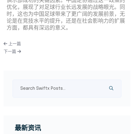
俱乐部成功的关键因素。中国足协通过这一政策的
优化，展现了对足球行业长远发展的战略眼光。同
时，这也为中国足球带来了更广阔的发展前景，无
论是在竞技水平的提升，还是在社会影响力的扩展
方面，都具有深远的意义。
上一篇
下一篇
最新资讯