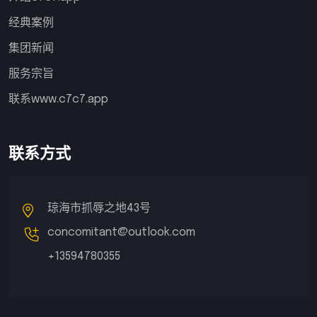
经典案例
集团新闻
服务宗旨
联系www.c7c7.app
联系方式
琼海市抓辱之地43号
concomitant@outlook.com
+13594780355