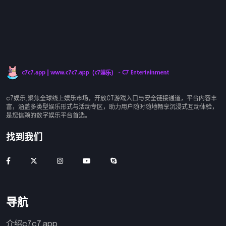
c7娱乐,聚焦全球线上娱乐市场，开放C7游戏入口与安全链接通道，平台内容丰
富，涵盖多类型娱乐形式与活动专区，助力用户随时随地畅享沉浸式互动体验，
是您信赖的数字娱乐平台首选。
找到我们
导航
介绍c7c7.app