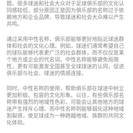
题。很多球迷和社会大众对于足球俱乐部的文化认
同感较低，部分原因正是因为俱乐部的名称过于依
赖地方和企业品牌，导致球迷和社会大众难以产生
共鸣。
通过采用中性名称，俱乐部能够更好地贴近球迷群
体和社会的文化心理。例如，球迷们通常希望自己
的球队能够代表更广泛的社会群体，而不仅仅是某
个地方或企业的代名词。中性名称能够避免局限
性，更有可能激发全国甚至全球球迷的认同，促进
俱乐部与社会、球迷的情感连接。
同时，中性名称的使用，帮助俱乐部在球迷中树立
更加积极、包容的文化形象。以往，有些俱乐部名
称带有强烈的地域性色彩，可能会让其他地方的球
迷产生排斥心理。而中性名称则能够弱化这种地域
割裂感，使足球成为一种跨越地域、族群的共同文
化体验。