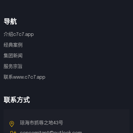
导航
介绍c7c7.app
经典案例
集团新闻
服务宗旨
联系www.c7c7.app
联系方式
琼海市抓辱之地43号