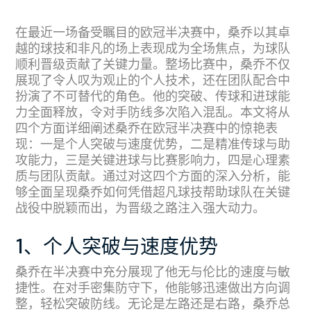
在最近一场备受瞩目的欧冠半决赛中，桑乔以其卓
越的球技和非凡的场上表现成为全场焦点，为球队
顺利晋级贡献了关键力量。整场比赛中，桑乔不仅
展现了令人叹为观止的个人技术，还在团队配合中
扮演了不可替代的角色。他的突破、传球和进球能
力全面释放，令对手防线多次陷入混乱。本文将从
四个方面详细阐述桑乔在欧冠半决赛中的惊艳表
现：一是个人突破与速度优势，二是精准传球与助
攻能力，三是关键进球与比赛影响力，四是心理素
质与团队贡献。通过对这四个方面的深入分析，能
够全面呈现桑乔如何凭借超凡球技帮助球队在关键
战役中脱颖而出，为晋级之路注入强大动力。
1、个人突破与速度优势
桑乔在半决赛中充分展现了他无与伦比的速度与敏
捷性。在对手密集防守下，他能够迅速做出方向调
整，轻松突破防线。无论是左路还是右路，桑乔总