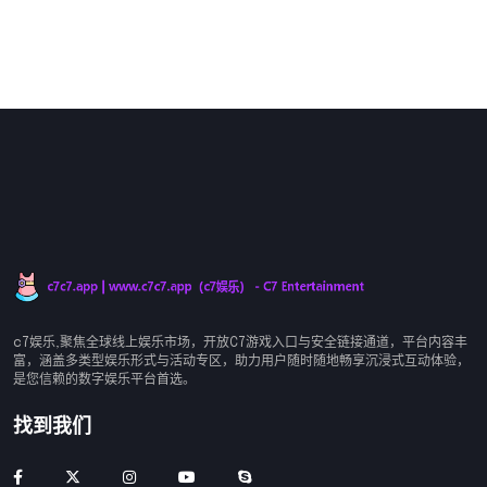
c7娱乐,聚焦全球线上娱乐市场，开放C7游戏入口与安全链接通道，平台内容丰
富，涵盖多类型娱乐形式与活动专区，助力用户随时随地畅享沉浸式互动体验，
是您信赖的数字娱乐平台首选。
找到我们