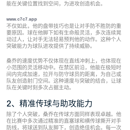
能在关键位置找到空间，为进攻创造机会。
www.c7c7.app
不仅如此，他的盘带技巧也是让对手防不胜防的重
要原因。球在他脚下如有生命般灵活，多次连续晃
动过人，让对手无法轻易预判他的动作。这种个人
突破能力为球队进攻提供了持续威胁。
桑乔的速度优势不仅体现在直线冲刺上，也体现在
小范围的灵活移动中。在禁区前沿，他能在极短时
间内完成加速，拉开与防守球员的距离，为自己或
队友创造射门空间。这种速度与突破的结合，让球
队在关键时刻多次占据主动。
2、精准传球与助攻能力
除了个人突破，桑乔在传球方面同样表现卓越。他
在比赛中多次通过精准的直塞球和横传球撕开对手
防线，将球送到队友脚下，创造绝佳机会。每一次