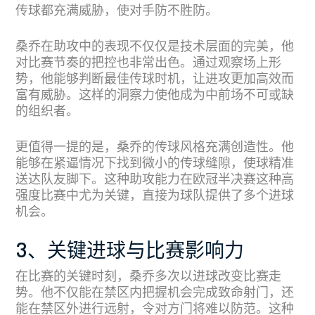
传球都充满威胁，使对手防不胜防。
桑乔在助攻中的表现不仅仅是技术层面的完美，他
对比赛节奏的把控也非常出色。通过观察场上形
势，他能够判断最佳传球时机，让进攻更加高效而
富有威胁。这样的洞察力使他成为中前场不可或缺
的组织者。
更值得一提的是，桑乔的传球风格充满创造性。他
能够在紧逼情况下找到微小的传球缝隙，使球精准
送达队友脚下。这种助攻能力在欧冠半决赛这种高
强度比赛中尤为关键，直接为球队提供了多个进球
机会。
3、关键进球与比赛影响力
在比赛的关键时刻，桑乔多次以进球改变比赛走
势。他不仅能在禁区内把握机会完成致命射门，还
能在禁区外进行远射，令对方门将难以防范。这种